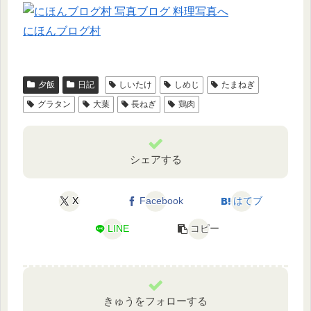
にほんブログ村
夕飯
日記
しいたけ
しめじ
たまねぎ
グラタン
大葉
長ねぎ
鶏肉
シェアする
X
Facebook
はてブ
LINE
コピー
きゅうをフォローする