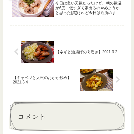
今日は良い天気だったけど、朝の気温
が6度…低すぎて家出るのやめようか
と思った(笑)けれど今日は近所のまま
さんと一緒におうちでクリスマスパー
ティーをすると約束していたので、頑
張って外を歩きました(*'▽')【10月18
日のメニュー】・塩豚丼・...
【ネギと油揚げの肉巻き】2021.3.2
【キャベツと大根のおかか炒め】
2021.3.4
コメント