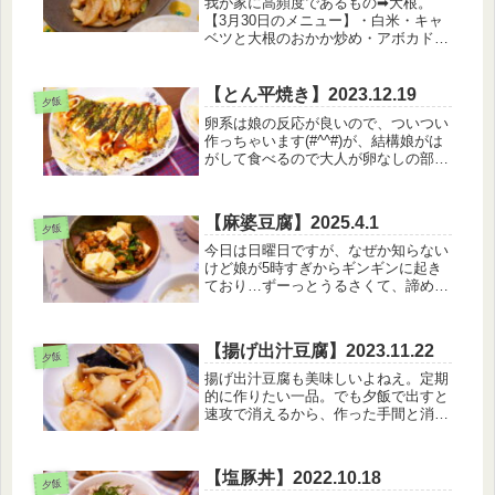
我が家に高頻度であるもの➡大根。
【3月30日のメニュー】・白米・キャ
ベツと大根のおかか炒め・アボカドと
ブロッコリーのゴロゴロたまごサラ
ダ・つくねスープこの日は、メインに
お肉が入っていなかったのでスープに
【とん平焼き】2023.12.19
夕飯
つくねを入れてみました。そしてたま
卵系は娘の反応が良いので、ついつい
たま...
作っちゃいます(#^^#)が、結構娘がは
がして食べるので大人が卵なしの部分
を食べがちです。ｺﾗｯ【12月19日のメ
ニュー】・白米・とん平焼き・もやし
サラダ・油揚げとわかめのお味噌汁昨
【麻婆豆腐】2025.4.1
日、寝違えてしまったせい...
夕飯
今日は日曜日ですが、なぜか知らない
けど娘が5時すぎからギンギンに起き
ており…ずーっとうるさくて、諦めて
5時半に起きました。なんていう日
だ…【4月1日のメニュー】・白米・麻
婆豆腐・もやしと水菜のナムル・卵ス
【揚げ出汁豆腐】2023.11.22
ープ睡眠が一番好きなのに、それを妨
夕飯
げ...
揚げ出汁豆腐も美味しいよねえ。定期
的に作りたい一品。でも夕飯で出すと
速攻で消えるから、作った手間と消え
る速さを天秤にかけつつある(笑)【11
月22日のメニュー】・白米・揚げ出汁
豆腐・小松菜のナムル・ほうれんそう
【塩豚丼】2022.10.18
とおふのお味噌汁あっという間に...
夕飯