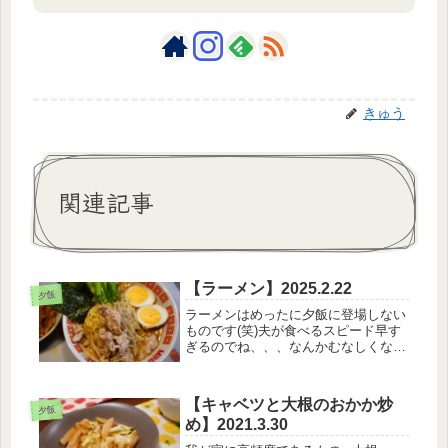
きゅう
関連記事
【ラーメン】2025.2.22
夕飯
ラーメンはめったに夕飯に登場しない
ものです(笑)夫が食べるスピード早す
ぎるのでね、、、なんかむなしくなっ
ちゃって(笑)【2月22日のメニュ
ー】・味噌ラーメン・エノキ揚げ・チ
ヂミエノキをカラッとあげたいのに、
【キャベツと大根のおかか炒
やっぱり今回もうまく行きませんで
夕飯
め】2021.3.30
し...