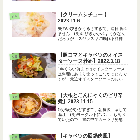
くれたものです。笑【6月5日のメニュ
ー】・海老ピラフ・オニオンサラダ・
卵スープ色味がキレイだったので、写
【クリームシチュー 】
真を撮っていたら「お！やった！！！
夕飯
2023.11.6
写...
夫のいびきがうるさすぎて、連日眠れ
ません…(笑)いびきかかれようがなん
だろうが、スヤッスヤに眠れる精神が
欲しかったなあ【11月6日のメニュ
ー】・クリームシチュー・豆腐サラダ
クリームシチューはもっぱらこのレシ
【豚コマとキャベツのオイス
夕飯
ピで作ることが多いです。そんなこ
ターソース炒め】2022.3.18
ん...
1年くらい前まではオイスターソース
は料理にあまり使ってこなかったんで
すが、最近オイスターソースのおいし
さに気づいてしまったので割と使って
います（笑）あと卵かけご飯に醤油の
代わりにオイスターソースも好きで
【大根とこんにゃくのピリ辛
夕飯
す。【３月18日のメニュー】・白米・
煮】2023.11.15
豚...
娘が咳がひどすぎて、朝食後、咳して
嘔吐…(笑)ヨーグルトにバナナも食べ
ていたので、胃の中でガッツリ発酵さ
れて戻ってきた感じでした…(笑)【11
月15日のメニュー】・白米・大根とこ
んにゃくのピリ辛煮・もやしサラダ・
【キャベツの回鍋肉風】
夕飯
にらと豆腐のお味噌汁明け方も...