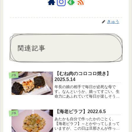
きゅう
関連記事
【むね肉のコロコロ焼き】
夕飯
2025.5.14
年長の娘の相手で毎日が必死な母で
す。なんというか、娘ってすごい。生
命力にあふれていて毎日が楽しそう。
(笑)それについていこうとするのがと
ても大変。なんならついていけていな
い。ほぼ毎日、午前8時過ぎから『マ
【海老ピラフ】2022.6.5
夕飯
マいっしょにあそぼ♡』・・・・あ
あたかも自分で作ったかのごとく、
れ？...
【海老ピラフ】～とかやってしまって
いますが、この日は旦那さんが作って