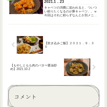
2021.1．23
キャベツの消費に追われると、ついつ
い頼りたくなるのが豚キャベツ、、ｗ
今回はそれに頼らずなんとか別メニュ
ー行きました。笑【1月23日のメニュ
ー】・白いごはん・もやしナムル・キ
ャベツの回鍋肉風・玉ねぎと豆腐のお
味噌汁ちなみに、もやしのナムル
は、...
【炊き込みご飯】２０２１．９．３
０
【もやしともも肉のバター醤油炒
め】2021.10.2
コメント