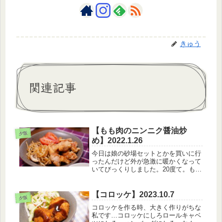
きゅう
関連記事
【もも肉のニンニク醤油炒
夕飯
め】2022.1.26
今日は娘の砂場セットとかを買いに行
ったんだけど外が急激に暖かくなって
いてびっくりしました。20度て。もう
いきなり5月くらいにタイムスリップ
した感じ。（笑）20度となると抱っこ
紐もしんどい時期になりますなあ。た
【コロッケ】2023.10.7
夕飯
だ、娘はまだ手をつないで歩いてく...
コロッケを作る時、大きく作りがちな
私です…コロッケにしろロールキャベ