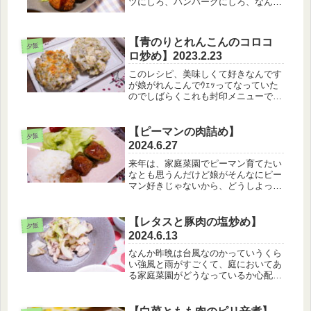
ツにしろ、ハンバーグにしろ、なんか
知らんけどついつい大きく作っちゃう
んですよねえ…そんでもって目が欲し
いので、1個じゃ少ないかな？？とか
【青のりとれんこんのコロコ
思って２個よそうと多すぎて食べれな
夕飯
ロ炒め】2023.2.23
い...
このレシピ、美味しくて好きなんです
が娘がれんこんでｳｪｯってなっていた
のでしばらくこれも封印メニューで
す。↑この日みだいぶ久々に作ったん
ですがね。。【2月23日のメニュ
ー】・白米・れんこんと青のりのコロ
【ピーマンの肉詰め】
夕飯
コロ焼・もやしサラダ・油揚げと舞茸
2024.6.27
のお...
来年は、家庭菜園でピーマン育てたい
なとも思うんだけど娘がそんなにピー
マン好きじゃないから、どうしよっか
ぁという気持ちもある。【6月27日の
メニュー】・白米・ピーマンの肉詰
め・えのきと豆腐のお味噌汁私の母の
【レタスと豚肉の塩炒め】
夕飯
作るピーマンの肉詰めは、こう…にく
2024.6.13
に...
なんか昨晩は台風なのかっていうくら
い強風と雨がすごくて、庭においてあ
る家庭菜園がどうなっているか心配し
ながらねむっていました。【6月13日
のメニュー】・白米・レタスと豚肉の
塩炒め・ピーマンの煮びたし・あおさ