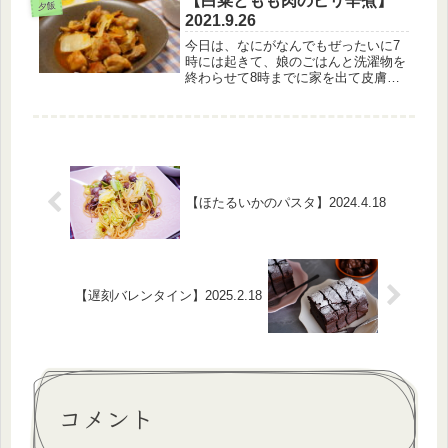
【白菜ともも肉のピリ辛煮】
夕飯
のお味噌汁なんか↑の日のごはん、
2021.9.26
私...
今日は、なにがなんでもぜったいに7
時には起きて、娘のごはんと洗濯物を
終わらせて8時までに家を出て皮膚科
に行こう・・・！と昨晩のうちから決
めていた。【9月26日のメニュー】・
白米・白菜ともも肉のピリ辛煮・アボ
カドサラダ・卵スープ白菜ともも肉
の...
【ほたるいかのパスタ】2024.4.18
【遅刻バレンタイン】2025.2.18
コメント