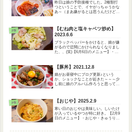
昨日は娘の予防接種でした。2種類打
つということで、イヤがっちゃうかな
あ～（まあ嫌がるとは思うんだけど）
…と心配しながら病院へ。お医者さん
が優しく「今日は2種類打つの知って
る？」「うん；；」「右腕と左腕に打
【むね肉と塩キャベツ炒め】
つね、頑張ろうね…！」「2個も、打
夕飯
2023.6.6
ち...
ブラックペッパーをかけると、娘が嫌
がるので迂闊にかけられなくなりまし
た、、(笑)【6月6日のメニュー】・白
米・むね肉と塩キャベツ炒め・ポテサ
ラ・おふと舞茸のお味噌汁何かイベン
トごとが控えていると体調崩しがちの
【豚丼】2021.12.8
夕飯
娘…(笑)今週の土曜日に幼稚園の...
娘がお昼寝中にブログ更新♪という
か、ショックなことが起きた～～～少
し前に娘のアルバム作ろうと思って写
真選定して、選定途中のを一時保存し
ていたんだけど、今日そういえば一時
保存の期間過ぎちゃうかな～確認しと
【おじや】2025.2.9
こってみたらデータが消えてい
夕飯
た。。。う...
寒い日のおじやは美味しい。しいたけ
が入っているやつが特に好き。【2月9
日のメニュー】・おじや・きゅうりと
トマトのナムル・ピーマンの煮びたし
ダイニングキッチンの、吊り下げ照明