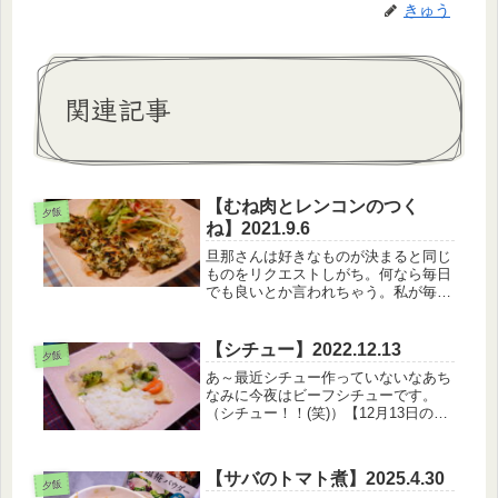
きゅう
関連記事
【むね肉とレンコンのつく
夕飯
ね】2021.9.6
旦那さんは好きなものが決まると同じ
ものをリクエストしがち。何なら毎日
でも良いとか言われちゃう。私が毎日
同じものはイヤだｗ【9月6日のメニュ
ー】・白米・むね肉とれんこんのつく
ね・もやしときゅうりのサラダ・マイ
【シチュー】2022.12.13
夕飯
タケと豆腐のお味噌汁上に見切れて
あ～最近シチュー作っていないなあち
い...
なみに今夜はビーフシチューです。
（シチュー！！(笑)）【12月13日のメ
ニュー】・シチュー・エリンギとコー
ンの青のりバター最近、副菜に迷うこ
とが多くて（葉物野菜が高いから）、
【サバのトマト煮】2025.4.30
そういうときに助かるのがキノコで...
夕飯