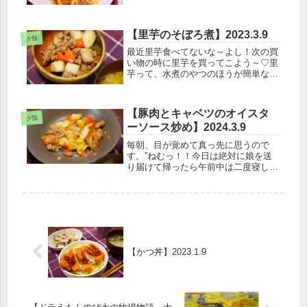
んですが、靴履くのさえ痛そうだった
のでやめました…なんだこれは・・・
久々だよ、こんなん・・・ 【2月7日
【里芋のそぼろ煮】2023.3.9
のメニュー】・ボロネーゼ・サラダ...
夕飯
最近里芋食べてないな～よし！次の買
い物の時に里芋を買ってこよう～♡里
芋って、水煮のやつのほうが簡単なの
でそれを買いがちですがやっぱ普通の
里芋の方が美味しいよねえ…下処理面
倒だけど。【3月9日のメニュー】・白
【豚肉とキャベツのオイスタ
米・ホウレンソウの胡麻和え・里芋
夕飯
ーソース炒め】2024.3.9
の...
毎朝、目が覚めて真っ先に思うので
す。”ねむっ！！今日は絶対に娘を送
り届けて帰ったら午前中は二度寝し
よ！”だけど実際は娘を送り届けて帰
宅するころにはばっちり目が覚めてい
るので、全然二度寝せずに生活してし
まうという。二度寝ってさ、起きてす
ぐにし...
【かつ丼】2023.1.9