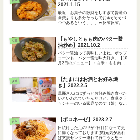
夕飯
2021.1.15
最近、お菓子の散財をしすぎて普通の
食費よりも多分そっちでお金がかかり
つつあるという、、、ｗ反省反省。。
【1月21日のメニュー】・白いごは
ん・白菜と豚肉のうま煮・小松菜と卵
のデリ風サラダ・もやしとわかめのお
【もやしともも肉のバター醤
夕飯
味噌汁昨日は、天気が良かったので幕
油炒め】2021.10.2
張...
バター醤油って美味しいよね。ポップ
コーンも、バター醤油味大好き。【10
月2日のメニュー】・白米・もも肉と
もやしのバター醤油炒め・アボカドサ
ラダ今回は多分旦那さんがご飯の配膳
をしてくれたから、私が並べるときと
【たまにはお酒とお好み焼
夕飯
サラダの位置が逆でちょっと自分的
き】2022.2.5
に...
旦那さんにはずっとお好み焼き食べた
いといわれていたんだけど、食卓クラ
ッシャーのいる家庭なので（娘）なか
なか実現できませんでした。だけどま
あ、お好み焼きをプレートではなくキ
ッチンで焼いて出すスタイルにしたら
【ボロネーゼ】2023.2.7
夕飯
一応できました。久々だったので旦那
日焼けした足の甲が2日目になって更
さ...
に痛くなっております(笑)元気があれ
ば支援センター連れて行こうと思った