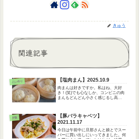
きゅう
関連記事
【塩肉まん】2025.10.9
パン作り
肉まんは好きですか。私はね、大好
き！(笑)でも心なしか、コンビニの肉
まんもどんどん小さく感じるし高
い。。。ならば、作ってしまおう！！
そんな精神で、この1か月くらい2度ほ
どチャレンジしてみました。1回目は
【豚バラキャベツ】
フライパンでやったけど、肉まんの底
夕飯
2021.11.17
が焦...
今日は午前中に旦那さんと娘とでスー
パーに買い出しにいってきました。何