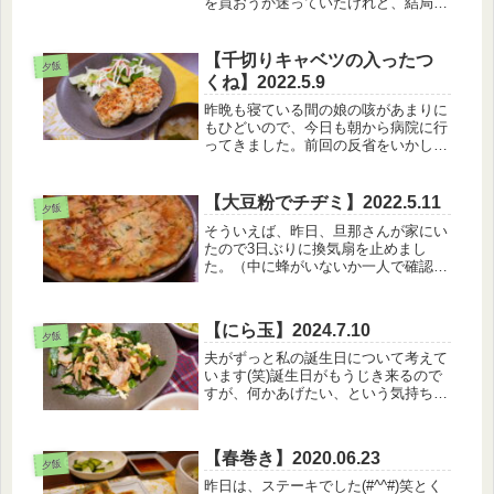
を買おうか迷っていたけれど、結局ひ
とおり買いました。豚肉、もも肉、む
ね肉、豚ひき肉、魚。おかげさまでお
会計がめっちゃ高くついた～。まあこ
【千切りキャベツの入ったつ
夕飯
れで1週間以上は持たせるつもりなの
くね】2022.5.9
で...
昨晩も寝ている間の娘の咳があまりに
もひどいので、今日も朝から病院に行
ってきました。前回の反省をいかして
9時5分受付開始なので9時に到着！そ
の時点で9人待っていましたが・・・
（笑）【5月9日のメニュー】・白米・
【大豆粉でチヂミ】2022.5.11
夕飯
千切りキャベツつくね・高野豆腐・...
そういえば、昨日、旦那さんが家にい
たので3日ぶりに換気扇を止めまし
た。（中に蜂がいないか一人で確認す
るのが怖くて笑）結果的に蜂いなかっ
たのと、久々に換気扇を掃除しました
（笑）【5月11日のメニュー】・ポキ
【にら玉】2024.7.10
丼・チヂミ・鶏皮のピリ辛あえ・なめ
夕飯
こ...
夫がずっと私の誕生日について考えて
います(笑)誕生日がもうじき来るので
すが、何かあげたい、という気持ちの
もと色々とプレゼンをしてくれるので
すがコレ！というものがありませ
ん。。。。【7月10日のメニュー】・
【春巻き】2020.06.23
白米withふりかけ・にら玉・もやし...
夕飯
昨日は、ステーキでした(#^^#)笑とく