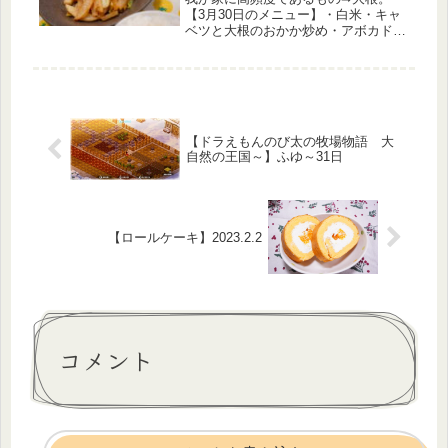
【3月30日のメニュー】・白米・キャ
ベツと大根のおかか炒め・アボカドと
ブロッコリーのゴロゴロたまごサラ
ダ・つくねスープこの日は、メインに
お肉が入っていなかったのでスープに
つくねを入れてみました。そしてたま
たま...
【ドラえもんのび太の牧場物語 大
自然の王国～】ふゆ～31日
【ロールケーキ】2023.2.2
コメント