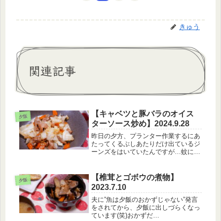
きゅう
関連記事
【キャベツと豚バラのオイス
夕飯
ターソース炒め】2024.9.28
昨日の夕方、プランター作業するにあ
たってくるぶしあたりだけ出ているジ
ーンズをはいていたんですが…蚊に刺
された……右足だけ6か所くらい
も。。。。もうそれが今日めちゃくち
ゃに痒い。アレルギーなのかな？二十
【椎茸とゴボウの煮物】
夕飯
歳すぎから特になんだけど、蚊に刺さ
2023.7.10
れると...
夫に”魚は夕飯のおかずじゃない”発言
をされてから、夕飯に出しづらくなっ
ています(笑)おかずだ