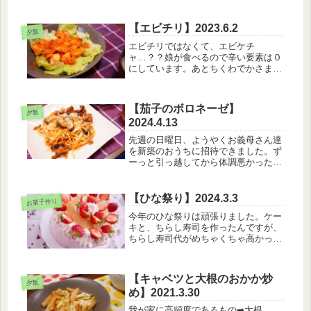
ろ！！！！！！！！！！美味しいの
に。魚。今週末、週明けから夫が遊び
で家に居ないので、焼き魚しようかな
【エビチリ】2023.6.2
夕飯
(笑) 【7月10日のメニュー】・白米・
エビチリではなくて、エビケチ
焼鯖・ご...
ャ…？？娘が食べるので辛い要素は０
にしています。あとちくわでかさまし
しています(笑)娘が海老大好きなの
で、海老の天ぷら作ってあげたいなあ
と思いつつ、スーパーに行って海老の
【茄子のボロネーゼ】
値段を見てなかなか買えない日々(笑)
夕飯
2024.4.13
【6月...
先週の日曜日、ようやくお義母さん達
を新築のおうちに招待できました。ず
ーっと引っ越してから体調悪かったり
なんだりで、やっとでした。【4月13
日のメニュー】・ボロネーゼ・アボカ
ドサラダ夫の妹弟はまだ実家暮らしの
【ひな祭り】2024.3.3
お菓子作り
ため、一緒に遊びに来てくれまし
今年のひな祭りは頑張りました。ケー
た。...
キと、ちらし寿司を作ったんですが、
ちらし寿司代がめちゃくちゃ高かった
(笑)子供の頃、父親が良かれと思って
どんぶりいーーーっぱいのいくら丼を
作ってくれたことがあったんですが、
【キャベツと大根のおかか炒
いくらが多すぎて満腹になり持て余
夕飯
め】2021.3.30
し...
我が家に高頻度であるもの➡大根。