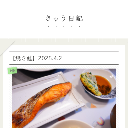
きゅう日記
【焼き鮭】2025.4.2
夕飯