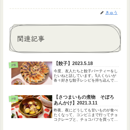
きゅう
関連記事
【餃子】2023.5.18
夕飯
今度、友人たちと餃子パーティーをし
たいねと話しています。5人くらいが
各々好きな餃子レシピを持ち込んでひ
たすら焼く餃子DAY(笑)昔、池袋のナ
ンジャタウンに餃子タウンみたいのが
あって、めちゃくちゃ楽しかったなあ
【さつまいもの煮物 そぼろ
～個人的にはナンジャタウンは私が...
夕飯
あんかけ】2021.3.11
昨夜、夜にどうしても甘いものが食べ
たくなって、コンビニまで行ってチョ
コクレープと、チョコパフを買ってそ
のあと食べてしまった・・・（笑）一
瞬、乳腺炎になるかなあとよぎったけ