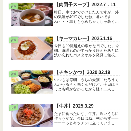
ど「大丈夫！」と謎の自信で食べて、
【肉団子スープ】2022.7．11
夕飯
今日の朝からおっぱいの調子が微妙に
昨日、車でおでかけしたんですが、外
悪...
の気温が40℃でしたね。暑いです
ね・・・車ももうめちゃくちゃ暑く
て。ちょっと車離れているだけでも車
内温度がすごいことに。涼しい秋が恋
しいです。【7月11日のメニュー】・
【キーマカレー】2025.1.16
白米・肉団子スープ・キャベツ巻きサ
夕飯
ラダ...
今日も20度超えの暖かな日でした。今
朝、洗濯ものがすっかり終えたあとに
洗い忘れたバスタオルを発見…無視し
ようか迷ったけど、偉いので二度目の
洗濯を回しました。。ついでにソファ
カバーも洗えたしめでたしめでた
【チキンかつ】2020.02.19
し！！！【1月16日のメニュー】・キ
夕飯
ー...
いつもは毎朝、うちの愛猫こたろうく
んがうるさく鳴くんだけど、今日はち
っとも鳴かなかったから軽く二人して
寝坊しました。こたが鳴かないと、な
んだか調子が悪いのかな？と少し心配
にもなるんだけどそんな心配無用くら
【牛丼】2025.3.29
いには昼頃はよく鳴いてた（笑）今日
夕飯
は...
たまに食べたいな、牛丼。近いうちに
作ろうかな。今日はね、朝からずーー
ーーーっとキッチンに立っていまし
た。【3月29日のメニュー】・牛丼・