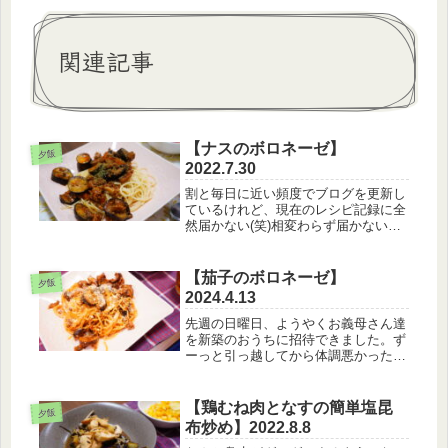
関連記事
【ナスのボロネーゼ】
夕飯
2022.7.30
割と毎日に近い頻度でブログを更新し
ているけれど、現在のレシピ記録に全
然届かない(笑)相変わらず届かない
(笑)【7月30日のメニュー】・ボロネ
ーゼ・トマトサラダ・ウィンナーと玉
ねぎのスープ明日、南房総の方へ県内
【茄子のボロネーゼ】
夕飯
旅行に行くんですが、南房総まで行...
2024.4.13
先週の日曜日、ようやくお義母さん達
を新築のおうちに招待できました。ず
ーっと引っ越してから体調悪かったり
なんだりで、やっとでした。【4月13
日のメニュー】・ボロネーゼ・アボカ
ドサラダ夫の妹弟はまだ実家暮らしの
【鶏むね肉となすの簡単塩昆
夕飯
ため、一緒に遊びに来てくれまし
布炒め】2022.8.8
た。...