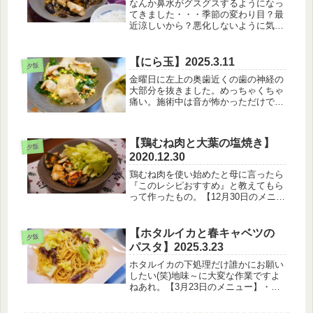
なんか鼻水がグスグスするようになっ
てきました・・・季節の変わり目？最
近涼しいから？悪化しないように気を
つけなきゃ＞＜【8月8日のメニュ
ー】・白米・むね肉となすの簡単塩昆
布炒め・バターコーン・わかめとねぎ
【にら玉】2025.3.11
夕飯
のお味噌汁この塩昆布炒め、ちょっと
金曜日に左上の奥歯近くの歯の神経の
塩昆...
大部分を抜きました。めっちゃくちゃ
痛い。施術中は音が怖かっただけで大
丈夫でしたが、その後ですよね……痛
すぎる…どうやら歯の神経抜くのって
一回ぽっきりじゃなかったらしく、数
【鶏むね肉と大葉の塩焼き】
回に分けるらしいんですよ…そのせい
夕飯
2020.12.30
だ...
鶏むね肉を使い始めたと母に言ったら
『このレシピおすすめ』と教えてもら
って作ったもの。【12月30日のメニュ
ー】・白いごはん・鶏むね肉と大葉の
塩焼き・大根とわかめのお味噌汁なん
か夕飯のお皿に3品って別に少なくな
【ホタルイカと春キャベツの
夕飯
いはずだけど、少なく感じるなｗレ...
パスタ】2025.3.23
ホタルイカの下処理だけ誰かにお願い
したい(笑)地味～に大変な作業ですよ
ねあれ。【3月23日のメニュー】・ホ
タルイカと春キャベツのパスタ・まめ
サラダ・オニオンスープそういえば最