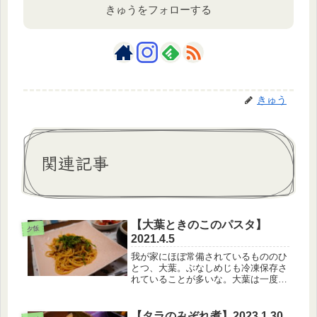
きゅうをフォローする
きゅう
関連記事
【大葉ときのこのパスタ】
夕飯
2021.4.5
我が家にほぼ常備されているもののひ
とつ、大葉。ぶなしめじも冷凍保存さ
れていることが多いな。大葉は一度水
に濡らして少し水気を切ってから、タ
ッパーに保存しておくと長持ちしま
す。【4月5日のメニュー】・大葉とき
【タラのみぞれ煮】2023.1.30