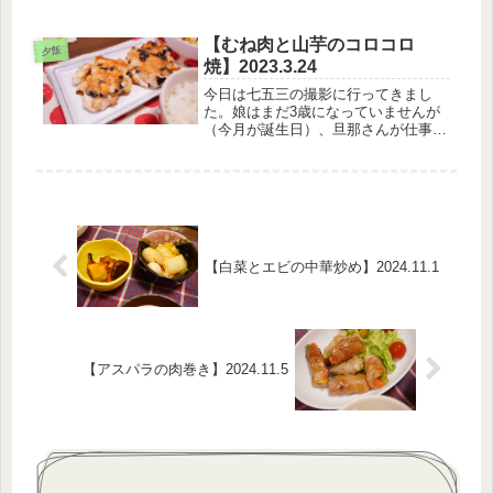
す。（笑）なんか今日日経平均株価が
めっちゃ下がってたな～このあいだち
ょっとETF追加で買ったけど今日まで
【むね肉と山芋のコロコロ
夕飯
待てばよかったかな～でもな～
焼】2023.3.24
（笑）...
今日は七五三の撮影に行ってきまし
た。娘はまだ3歳になっていませんが
（今月が誕生日）、旦那さんが仕事復
帰してしまうと平日に写真撮影できな
いということで急遽予約。人前に出れ
るレベルで娘の風邪が改善して本当に
良かった…・（私はぶり返しているの
でぜ...
【白菜とエビの中華炒め】2024.11.1
【アスパラの肉巻き】2024.11.5