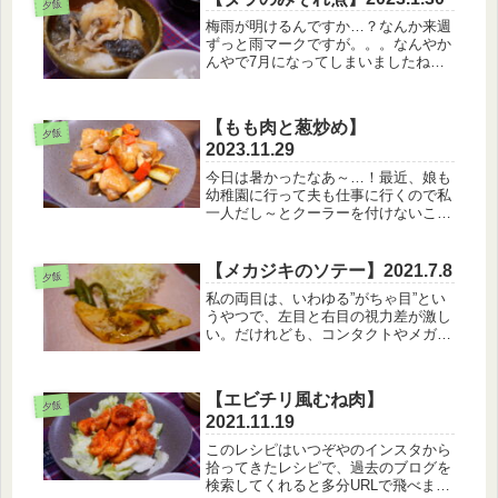
夕飯
のこのパスタ・オニオンスープ・サラ
梅雨が明けるんですか…？なんか来週
ダ...
ずっと雨マークですが。。。なんやか
んやで7月になってしまいましたね、
あっという間。【1月30日のメニュ
ー】・白米・かぼちゃ煮・タラのみぞ
れ煮・油揚げとなめこのお味噌汁タラ
【もも肉と葱炒め】
も最近は食べていないな～。魚が高騰
夕飯
2023.11.29
し...
今日は暑かったなあ～…！最近、娘も
幼稚園に行って夫も仕事に行くので私
一人だし～とクーラーを付けないこと
が多かったのですがさすがに今日は無
理でしたね(笑)【11月29日のメニュ
ー】・白米・わかめサラダ・もも肉と
【メカジキのソテー】2021.7.8
夕飯
葱炒め・卵スープ葱は自宅をもった...
私の両目は、いわゆる”がちゃ目”とい
うやつで、左目と右目の視力差が激し
い。だけれども、コンタクトやメガネ
がきらいで車を運転するときとゲーム
とかパソコンをするとき以外は裸眼で
生活をしているんだけど、今日一日、
【エビチリ風むね肉】
やけにめまい？なような感覚。。。
夕飯
2021.11.19
こ...
このレシピはいつぞやのインスタから
拾ってきたレシピで、過去のブログを
検索してくれると多分URLで飛べま