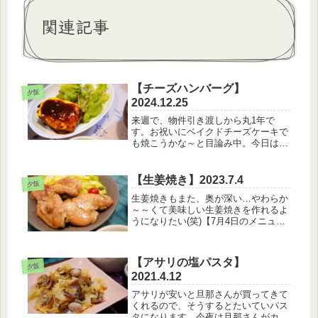
関連記事
【チーズハンバーグ】
夕飯
2024.12.25
来週で、物件引き渡しから丸1年で
す。お祝いにベイクドチーズケーキで
も焼こうかな～と目論み中。今日は朝
から雨！雨降ると一気に肌寒くて、せ
っかく花咲いている秋キュウリももう
終わってしまうのではと少し不安にな
【生姜焼き】2023.7.4
夕飯
ります(笑)何なら今週一週間天気が悪
生姜焼きもまた、奥が深い…やわらか
い...
～～くて美味しい生姜焼きを作れるよ
うになりたい(笑)【7月4日のメニュ
ー】・白米・生姜焼き・玉葱とわかめ
のお味噌汁朗報です。ついに、夫の復
職が決まりました！（N回目）また休
【アサリの塩パスタ】
み寝込んじゃうのでは～という心配
夕飯
2021.4.12
が...
アサリが安いと旦那さんが買ってきて
くれるので、そうするとたいていパス
タになります。今夜は旦那さんがカレ