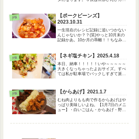
ーを作ってくれるそうなので、私はそ
の間にブログを更新。楽しみだな～。
【4月12日のメニュー】・アサリの塩
【ポークビーンズ】
夕飯
パスタ・わかめサラダ・オニオンス
2023.10.31
ー...
一生現在のレシピ記録に追いつかない
んじゃないか？？(笑)やっと10月末の
記録かあ。10か月の乖離！！ちなみに
今日は夫が夕飯を作ってくれているの
で、私はこの夕方にのんびりブログ更
新です。【10月31日のメニュー】・白
【ネギ塩チキン】2025.4.18
夕飯
米・ポークビーンズ・サラダ...
本日、納車！！！！！いや～～～～～
大きくなっちゃったよおサイズ。すべ
ては私が駐車場でバックしすぎて派手
にぶつけてしまったことから始まった
物語り・・(笑)【4月18日のメニュ
ー】・白米・ネギ塩チキン・キャベツ
【からあげ】2021.1.7
の味噌汁いや～～～免許を取ってか
夕飯
ら...
むね肉よりもも肉で作るからあげはや
っぱり美味しいよね。【1月7日のメニ
ュー】・白いごはん・からあげ・野菜
とベーコンのマスタードマヨ和え・た
まねぎのお味噌汁からあげは味を二種
類作ってみた。いつもの生姜とにんに
くベースのやつと、今回初めて作っ
た...