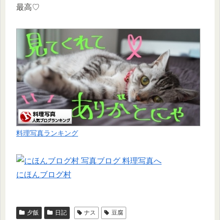
最高♡
料理写真ランキング
にほんブログ村
夕飯
日記
ナス
豆腐