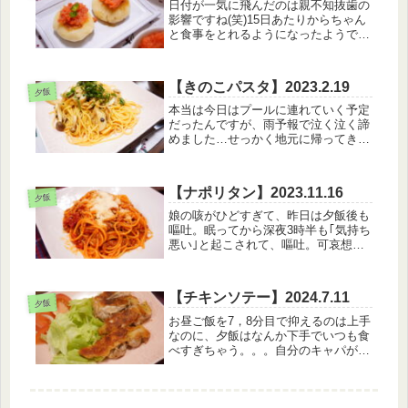
日付が一気に飛んだのは親不知抜歯の
影響ですね(笑)15日あたりからちゃん
と食事をとれるようになったようです
(笑)【9月15日のメニュー】・白米・
明太いももち・温キャベツと長ネギと
ツナのマヨ和え・玉葱のコンソメスー
【きのこパスタ】2023.2.19
プ白米の上に上に乗っているの...
夕飯
本当は今日はプールに連れていく予定
だったんですが、雨予報で泣く泣く諦
めました…せっかく地元に帰ってきて
いるので素敵なところを予約したんで
すがね。。。くぅ！！【2月19日のメ
ニュー】・きのこパスタ・豆腐サラ
【ナポリタン】2023.11.16
ダ・キャベツのお味噌汁このパスタは
夕飯
簡...
娘の咳がひどすぎて、昨日は夕飯後も
嘔吐。眠ってから深夜3時半も｢気持ち
悪い｣と起こされて、嘔吐。可哀想
に。。。【11月16日のメニュー】・ナ
ポリタン・アボカドサラダ・きのこの
和風スープナポリタンにもボロネーゼ
【チキンソテー】2024.7.11
にも、粉チーズをたっぷりかけたい...
夕飯
お昼ご飯を7，8分目で抑えるのは上手
なのに、夕飯はなんか下手でいつも食
べすぎちゃう。。。自分のキャパがそ
んな大きくないくせに、目が欲しくて
沢山よそってしまうからなんでしょう
ね。。。。【7月11日のメニュー】・