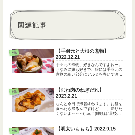
関連記事
【手羽元と大根の煮物】
夕飯
2022.12.21
手羽元の煮物、好きなんですよねー。
ちなみに娘も好きで、娘には手羽元の
煮物の細い部分にアルミを巻いて渡し
てあげます(笑)さながらクリスマスチ
キン(笑)【12月21日のメニュー】・白
米・手羽元と大根の煮物・かぼちゃの
【むね肉のねぎだれ】
夕飯
煮物・なめことキャベツのお味...
2023.2.21
なんと今日で帰省終わります。お昼を
食べたら帰るんですけど、、、帰りた
くないよ～～～(´;ω;｀)昨晩は”最後だ
から”と言わんばかりに、娘が夜中に
起きて泣いてフィーバーしていました
(笑)アパートに戻ってからはやめてく
【明太いももち】2022.9.15
夕飯
れよぅ？【2月21日のメニ...