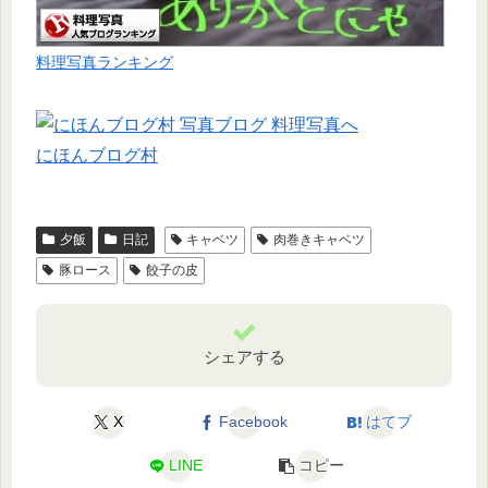
料理写真ランキング
にほんブログ村
夕飯
日記
キャベツ
肉巻きキャベツ
豚ロース
餃子の皮
シェアする
X
Facebook
はてブ
LINE
コピー