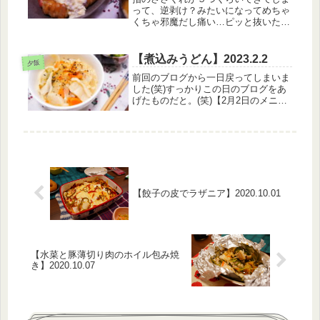
って、逆剥け？みたいになってめちゃ
くちゃ邪魔だし痛い…ピッと抜いたら
あと引く痛さだろうなと思って我慢し
ているけれどいつになったら消えるの
このささくれ(笑)【6月27日のメニュ
【煮込みうどん】2023.2.2
夕飯
ー】・白米・厚揚げの豚肉巻き・油...
前回のブログから一日戻ってしまいま
した(笑)すっかりこの日のブログをあ
げたものだと。(笑)【2月2日のメニュ
ー】・味噌煮込みうどん・小松菜のお
浸し今日はめちゃくちゃ良い天気だっ
たのと、旦那さんが車を使うというわ
けで、こんな猛暑日にあえて徒歩...
【餃子の皮でラザニア】2020.10.01
【水菜と豚薄切り肉のホイル包み焼
き】2020.10.07