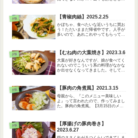
も、うまいことタイミングをつかめな
くてお花見に行けてないんですよね
～。くぅ。今週の水曜あたりに動物園
【青椒肉絲】2025.2.25
にいくから、それまでに桜が持ちます
夕飯
ように...
かぼちゃ、食べたいな近いうちに買お
う！ただいままだ帰省中です。人手が
多いので、あれこれやってもらってい
るので自分の家に帰った後が怖いなあ
と思っています(笑)【2月25日のメニ
ュー】・白米・かぼちゃの煮物・水菜
【むね肉の大葉焼き】2023.3.6
サラダ・塩青椒肉絲・卵スープそれ...
夕飯
大葉が好きなんですが、娘が食べてく
れないのでこういう系の料理がなかな
か出せなくなってきました。そして姉
が大葉を育てているんですが、やはり
出来立ての大葉は柔らかくて美味し
い…！【3月6日のメニュー】・白米・
【豚肉の角煮風】2021.3.15
むね肉と大葉焼き・もやしサラダ・な
夕飯
め...
母親から、『このメニュー美味しい
よ』って言われたので、作ってみまし
た。豚肉の角煮風。【3月15日のメニ
ュー】・白米・豚肉の角煮風・ほうれ
んそうのごま和え・ネギと豆腐のお味
噌汁煮卵も作ってみた！ゆで卵を作る
【厚揚げの豚肉巻き】
のが面倒で昼間のうちに作っておい
夕飯
2023.6.27
た。...
指のささくれが５つくらいできてしま