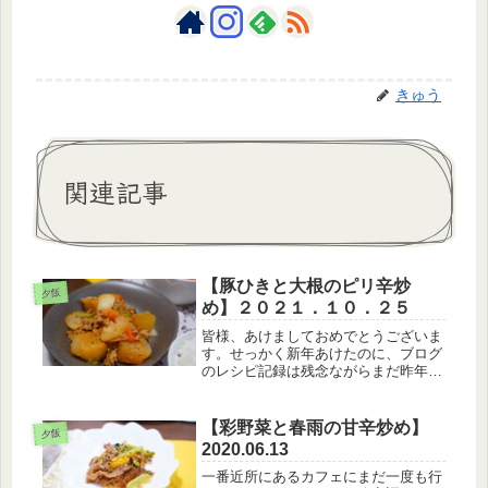
きゅう
関連記事
【豚ひきと大根のピリ辛炒
夕飯
め】２０２１．１０．２５
皆様、あけましておめでとうございま
す。せっかく新年あけたのに、ブログ
のレシピ記録は残念ながらまだ昨年の
10月です（笑）まあ今年も自分のペー
スでゆるっと楽しくブログを続けてい
きたいなと思います。【10月25日のメ
【彩野菜と春雨の甘辛炒め】
夕飯
ニュー】・白米・豚ひき肉と大根...
2020.06.13
一番近所にあるカフェにまだ一度も行