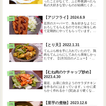
ったことがなくて、ふと昨夜調べたら
私の大好きな甘いものが結構たくさん
メニューにあったので、せっかくだし
ということで旦那さんとランチしてき
た。『せっかくだしカフェ、混んでな
【アジフライ】2024.6.9
夕飯
かったら長居するか！』というわけ
近所のスーパーで、魚を好きなように
で、...
おろしてもらえるのでそれに味をしめ
て定期的にやってもらっています。3
枚おろし。自宅でやるとさ、、、ゴミ
が出るのがな…。生ごみってﾔﾀﾞよ
ね…【6月9日のメニュー】・白米・ア
【とり天】2022.1.31
ジフライ・ほうれんそうのお浸し・
夕飯
青...
てんぷら粉を手に入れていたので、鶏
肉もてんぷらにしてみたら美味しかっ
たです。【1月31日のメニュー】・白
米・あおさ天ぷら・もやしとわかめの
お味噌汁なんか久々に天ぷらまた食べ
たいな～でも最近旦那さんの帰り遅い
【むね肉のケチャップ炒め】
からレンチンで食べる天ぷらはかわ
夕飯
2023.4.30
い...
最近、お昼に自分ようのサラダチキン
を作るのにはまっています。いかに柔
らかく作れるか！(笑)あまり硬くなる
と、一緒に食べる娘から不評を頂くの
で気を付けています。【4月30日のメ
ニュー】・白米・むね肉のケチャップ
【里芋の煮物】2023.12.6
夕飯
炒め・小松菜のおひたし・油揚げと...