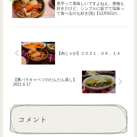
里芋って美味しいですよねえ。煮物も
好きだけど、シンプルに茹でて塩振っ
て食べるのも好き(笑)【12月6日のメ
ニュー】・白米・里芋の煮物・えのき
とほうれんそうの和え物・なめこと豆
腐のお味噌汁今日は久々に近所のお友
達と遊んできました。まあ、遊んだ...
【肉じゃが】２０２１．０６．１４
【豚バラキャベツのだんだん蒸し】
2021.6.17
コメント