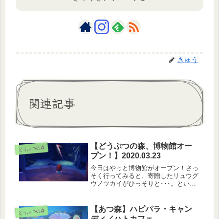
きゅう
関連記事
【どうぶつの森、博物館オー
どうぶつの森
プン！】2020.03.23
今日はやっと博物館がオープン！さっ
そく行ってみると、寄贈したリュウグ
ウノツカイがひっそりと･･･。という
か、前作よりもずっとずっと博物館が
すごい。博物館らしい静かなつくりと
か、走るとちょっと響くような感じと
【あつ森】ハピパラ・キャン
どうぶつの森
か、何より、キレイ！！！ほぁぁぁ
ディ／ハトカフェ