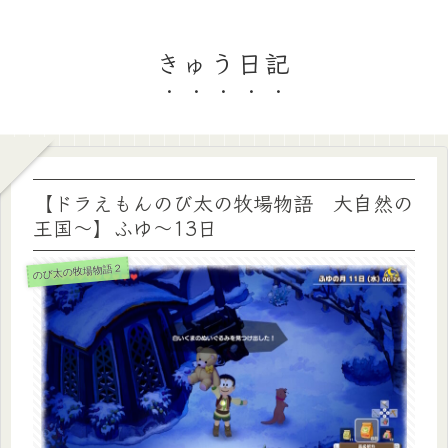
きゅう日記
【ドラえもんのび太の牧場物語 大自然の
王国～】ふゆ～13日
のび太の牧場物語２