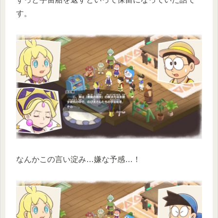
す。
なんかこの言い淀み…嫌な予感…！