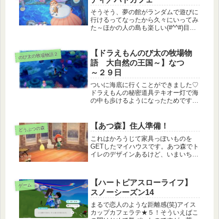
す...
そうそう、夢の館がランダムで遊びに
行けるってなったから久々にいってみ
た～ほかの人の島も楽しい(#^^#)目覚
めた時の寝相の悪さ、カワイイ笑とい
うか、あつ森ってなんでこう荷物起き
すぎるとカクカクした動きになっちゃ
【ドラえもんのび太の牧場物
のび太の牧場物語２
うんだろう。もったいない＞＜ハ...
語 大自然の王国～】なつ
～２９日
ついに海底に行くことができました♡
ドラえもんの秘密道具テキオー灯で海
の中も歩けるようになったためです。
万能すぎる…(笑)そしてそのおかげで
真珠も作れるようになりました。ヤッ
ター！化石やサンゴ、鉄鉱石などを素
【あつ森】住人準備！
どうぶつの森
に作るようです。化石はゴールドパ
これはかろうじて家具っぽいものを
ー...
GETしたマイハウスです。あつ森でト
イレのデザインあるけど、いまいち設
置しづらいよなあ家に(笑)なんか変な
こだわりが発動しちゃって、家をかざ
るなら家らしくしたくて、そうすると
【ハートピアスローライフ】
お風呂とかトイレとかも作りたいん
ゲーム
スノーシーズン14
だ...
まるで恋人のような距離感(笑)アイス
カップカフェラテ★５！そういえばこ