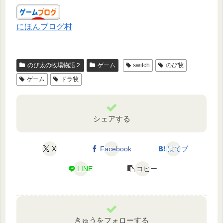
にほんブログ村
のび太の牧場物語２
ゲーム
switch
のび牧
ゲーム
ドラ牧
シェアする
X
Facebook
はてブ
LINE
コピー
きゅうをフォローする