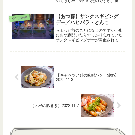
の間はじめて気づいたのですが、英国
式アフタヌーンティー…つくれるん
か、私…！というわけでレシピ購入し
ました。見た目ｶﾜｲｲ。アルパカの親密
【あつ森】サンクスギビング
どうぶつの森
度も４になりました( *´艸｀)...
デー／ハピパラ・とんこ
ちょっと前のことになるのですが、夜
にあつ森開いたらすっかり忘れていた
サンクスギビングデーが開催されてい
て、あと20分くらいで今日が終わるっ
てときに慌てて参加しました。見よ、
私の無防備な服装を・・・(´;ω;｀)と
りあえず注文が簡単だったので...
【キャベツと鮭の味噌バター炒め】
2022.11.3
【大根の豚巻き】2022.11.7