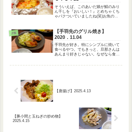
午前中は...
そういえば、このあいだ娘が鯖のみり
ん干しを『おいしい！』とめちゃくち
ゃパクついていましたね(笑)お魚の良
さに気付いてしまったか(￣▽￣)♪(笑)
【３月１１日のメニュー】・白米・水
菜ともやしのごまサラダ・鮭のホイル
【手羽先のグリル焼き】
夕飯
焼き・豆腐となめこのお味噌汁...
2020．11.04
手羽先が好き。特にシンプルに焼いて
食べるやつ。でもきっと、旦那さんは
あんまり好きじゃない。なぜなら食べ
るときに手が汚れるし面倒くさいと思
っているだろうからｗけど私が食べた
くて性懲りもなく何度も提供する!(^^)!
笑【11月4日のメニュー】・...
【唐揚げ】2025.4.13
【豚小間と玉ねぎの炒め物】
2025.4.15