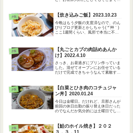
味しくなくて・・（笑）お湯に溶かし
て捨てました・・・（笑）【4月11日
のメニュー】・もうやんカレー・キャ
【炊き込みご飯】2023.10.23
夕飯
ベツと塩昆布のマヨサラダメレンゲク
今晩はもう夕飯の支度済なので、のん
ッ...
びりブログ更新とかしちゃう( *´艸｀)
ここ1週間くらい、風邪で本当に不調
だったんだけど今日ようやく主婦出来
てる気がします。体調不良すぎて、午
前寝・昼寝・早寝してました。それで
【丸ごとカブの肉詰めあんか
も回復しない(笑)歳かな。【1...
夕飯
け】2022.4.10
さっき、お昼過ぎにプリン作っていま
した。混ぜてオーブンにお任せている
だけで完成できちゃうなんて素敵すぎ
ィ卵白が余ってしまったので卵白クッ
キーを作っているんですが、初めて作
るしこれは成功するのか、、、？【4
【白菜とひき肉のコチュジャ
夕飯
月10日のメニュー】・白米・カブの
ン丼】2020.01.24
ま...
今日は金曜日。だけれど、旦那さんが
前回の休日出勤の振り替え休日だった
のでなんだか気分的には土曜日でし
た。朝に、パンが出来上がっているは
ずだったのに、、なぜかエラーででき
ていなかった…。ホームベーカリ
【鮭のホイル焼き】２０２
夕飯
ー、、、、楽しみにしていたのに…。
３．３．11