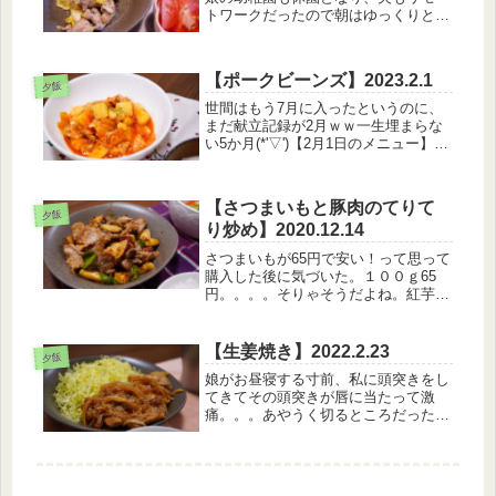
トワークだったので朝はゆっくりと眠
り、起きたのは8時半でした。最高！
(笑)【4月22日のメニュー】・白米・
塩回鍋肉・もやしナムル・トマト・し
【ポークビーンズ】2023.2.1
いたけと春雨の中華スープ塩こうじ...
夕飯
世間はもう7月に入ったというのに、
まだ献立記録が2月ｗｗ一生埋まらな
い5か月(*'▽')【2月1日のメニュー】・
白米・アボカドサラダ・ポークビーン
ズ・ミソミルクスープそういえば最近
アボカドサラダ作ってないなー近所の
【さつまいもと豚肉のてりて
スーパーのアボカドの質が落...
夕飯
り炒め】2020.12.14
さつまいもが65円で安い！って思って
購入した後に気づいた。１００ｇ65
円。。。。そりゃそうだよね。紅芋は
るかだったもんね。結構ずっしりした
お芋を選んでしまったせいで、お値段
は普通に張りました。なので、いつも
【生姜焼き】2022.2.23
夕飯
はお味噌汁に入れがちなさつまいも
娘がお昼寝する寸前、私に頭突きをし
を...
てきてその頭突きが唇に当たって激
痛。。。あやうく切るところだったぜ
い・・・【2月23日のメニュー】・白
米・むね肉の生姜焼き・大根とわかめ
のお味噌汁これも甘酒を使って作った
生姜焼き。簡単で美味しかった、ちゃ