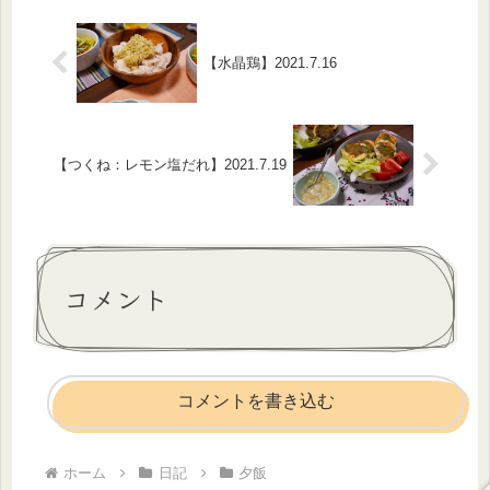
ん...
【水晶鶏】2021.7.16
【つくね：レモン塩だれ】2021.7.19
コメント
コメントを書き込む
ホーム
日記
夕飯