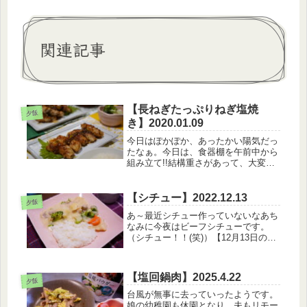
関連記事
【長ねぎたっぷりねぎ塩焼
夕飯
き】2020.01.09
今日はぽかぽか、あったかい陽気だっ
たなぁ。今日は、食器棚を午前中から
組み立て!!結構重さがあって、大変だ
ったけど…なんとか完成。いっぱい入
れるぞ～!キッチンにも上のほうに収
納はあるけれど、お皿の収納をするに
【シチュー】2022.12.13
夕飯
は大変だったのでこれは買って良か
あ～最近シチュー作っていないなあち
っ...
なみに今夜はビーフシチューです。
（シチュー！！(笑)）【12月13日のメ
ニュー】・シチュー・エリンギとコー
ンの青のりバター最近、副菜に迷うこ
とが多くて（葉物野菜が高いから）、
【塩回鍋肉】2025.4.22
そういうときに助かるのがキノコで...
夕飯
台風が無事に去っていったようです。
娘の幼稚園も休園となり、夫もリモー