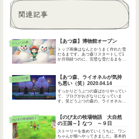
関連記事
【あつ森】博物館オープン
どうぶつの森
トップ画像はなんとかうまく作れた雪
だるまです。あつ森リスタートして1
か月弱経つのに、完璧な雪だるまを作
れたの多分３回くらいしかない(笑)下
手か…赤黄色パンジーを作るために、
家の前に花を植えました。（私の恰好
【あつ森、ライオネルが気持
どうぶつの森
(笑)）リアクションも少しずつ教え...
ち悪い（笑）2020.04.14
すっかりどうぶつの森ばかりやってい
て、ブログがおざなりになっていま
す。笑どうぶつの森の、ライオネルと
いう住人が依然から気持ち悪いという
話をしているけれど、数日分の写真が
あるのでＵＰしようかな～。ライオネ
【のび太の牧場物語 大自然
のび太の牧場物語２
ルはよく服をくれる。よく、服をくれ
の王国～】なつ ～９日
る･...
ストーリーを進めていくうちに、ワン
ちゃんが畑へやってきました。基本的