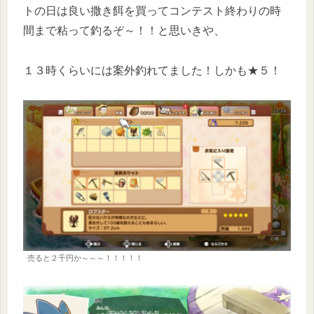
トの日は良い撒き餌を買ってコンテスト終わりの時
間まで粘って釣るぞ～！！と思いきや、
１３時くらいには案外釣れてました！しかも★５！
売ると２千円か～～～！！！！！