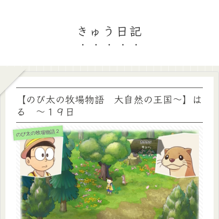
きゅう日記
【のび太の牧場物語 大自然の王国～】は
る ～１９日
のび太の牧場物語２