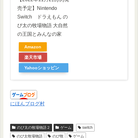
売予定】Nintendo
Switch ドラえもん の
び太の牧場物語 大自然
の王国とみんなの家
Amazon
楽天市場
Yahooショッピン
グ
にほんブログ村
のび太の牧場物語２
ゲーム
switch
のび太牧場物語
のび牧
ゲーム