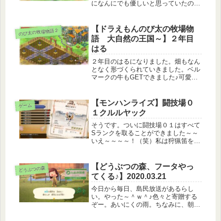
になんにでも優しいと思っていたのび
太でしたが、なぜかこの犬に対しては
かなりの塩対応(笑)なんで(笑)見たま
んまシロと名付けました。基本的には
【ドラえもんのび太の牧場物
のび太の牧場物語２
畑スタートで一緒に散歩とかすると...
語 大自然の王国～】２年目
はる
２年目のはるになりました。畑もなん
となく形づくられていきました。ベル
マークの牛もGETできました♪可愛い
～♡ナズナをシルフにあげたら好物だ
ったようです。シルフがナズナ好きっ
てなんかわかるな～笑ナズナの色がシ
【モンハンライズ】闘技場０
ゲーム
ルフみたいだからかなあ(*'▽')...
１クルルヤック
そうです。ついに闘技場０１はすべて
Sランクを取ることができました～～
いえ～～～～！（笑）私は狩猟笛を主
に使うことが多いけれど、それでもこ
のクルルヤックでは太刀が一番私の中
では早いんだね・・・（といっても2
【どうぶつの森、フータやっ
どうぶつの森
分も切れてないけど・・・・）まず、
てくる♪】2020.03.21
ガ...
今日から毎日、島民放送があるらし
い。やった～＾ｗ＾♪色々と寄贈する
ぞー。あいにくの雨。ちなみに、朝い
ちばんにローンは完済した。そして明
日、早速増築をお願いした。キラキラ