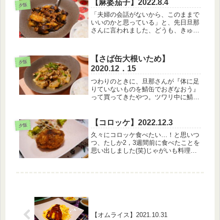
か、頭痛が消えなくて、薬飲んでもダ
【麻婆茄子】2022.8.4
夕飯
メだったので娘とお昼寝一緒にしまし
「夫婦の会話がないから、このままで
た...
いいのかと思っている」と、先日旦那
さんに言われました、どうも、きゅう
です。【8月4日のメニュー】・白米・
麻婆茄子・トマトサラダ・卵スープそ
ういえば麻婆茄子って最近作ったこと
【さば缶大根いため】
ないな（というか結婚して作った記
夕飯
2020.12．15
憶...
つわりのときに、旦那さんが『体に足
りていないものを鯖缶でおぎなおう』
って買ってきたやつ。ツワリ中に鯖缶
なんて食べる気にもなれなくて、しか
も料理する気持ちにもなれなくて。ｗ
そのまま放置されていたのをついに開
【コロッケ】2022.12.3
夕飯
封。【12月5日のメニュー】・白い
久々にコロッケ食べたい…！と思いつ
ご...
つ、たしか2，3週間前に食べたことを
思い出しました(笑)じゃがいも料理も
意外と限られているんですよねー。そ
してコロッケもまた大きく作りすぎて
しまう…(笑)事前に火を通しているか
ら、”別に大きくなって揚げても...
【オムライス】2021.10.31