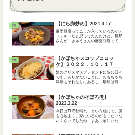
【にら卵炒め】2021.3.17
夕飯
麻婆豆腐ってニラが入っているのがデ
フォルトだと思ってたんだけど、旦那
さんが「きゅうさんの麻婆豆腐ってニ
ラ入ってるよね」って珍しそうに言わ
れて軽く衝撃を受けました。
え、、、、ニラ入ってるもんじゃない
【かぼちゃスコップコロッ
の？ｗ【3月17日のメニュー】・白
夕飯
ケ】２０２２．１０．１７
米・豚コマ...
娘のクリスマスプレゼントに悩む日々
です。ありがたいことに、おもちゃも
洋服もそれなりにあるし、場所は有限
だし、、、でも新しいおもちゃも魅力
といえば魅力で～と、夫婦でアレコレ
頑張って考えています。【１０月１７
【かぼちゃのそぼろ煮】
夕飯
日のメニュー】・白米・かぼちゃのス
2023.3.22
コ...
今日はTHE秋晴れ！という感じで、風
も心地よく、家にいるのがもったいな
いくらいでしたね。まあ、家にいたん
ですけどTTというか午前中に久々に
ずーっとテレビを見ていたからなの