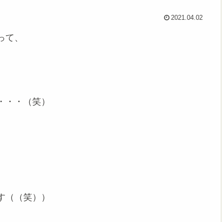
2021.04.02
って、
・・・（笑）
す（（笑））