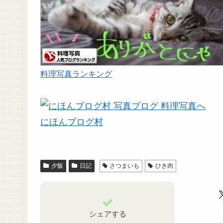
料理写真ランキング
にほんブログ村
夕飯
日記
さつまいも
ひき肉
シェアする