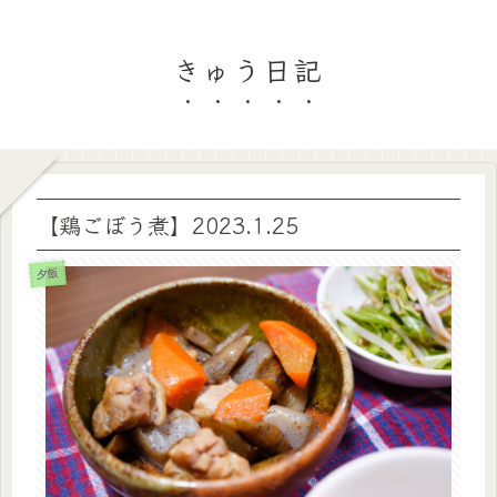
きゅう日記
【鶏ごぼう煮】2023.1.25
夕飯