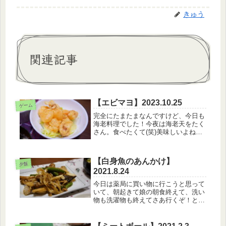
きゅう
関連記事
【エビマヨ】2023.10.25
ゲーム
完全にたまたまなんですけど、今日も
海老料理でした！今夜は海老天をたく
さん。食べたくて(笑)美味しいよね、
エビ。【10月25日のメニュー】・白
米・エビマヨ・白菜の塩昆布和え・茶
碗蒸し・えのきとわかめのお味噌汁茶
【白身魚のあんかけ】
碗蒸し、うまくいかないとテンショ...
夕飯
2021.8.24
今日は薬局に買い物に行こうと思って
いて、朝起きて娘の朝食終えて、洗い
物も洗濯物も終えてさあ行くぞ！と思
ったら眠そうに私にもたれかかってき
て朝寝を始めた娘・・・・・（笑）
【8月24日のメニュー】・白身魚のあ