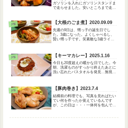
ガソリンを入れにガソリンスタンドま
で走らせました。安いところまで走っ
たので、往復で２０ｋｍくらい頑張っ
た。ちゃんとなんとか給油できたので
よかった。。。でも私の不安が伝わっ
【大根のごま煮】2020.09.09
夕飯
たのか、近くにいたガソスタのおっち
先週の9日は、甥っ子の誕生日でし
ゃ...
た。3歳になった。よくしゃべるし、
賢い甥っ子です。笑素敵な3歳ライフ
が始まると良いね(#^^#)【9日のメニュ
ー】・白いごはん・大根のごま煮・サ
ラダ・なめこのお味噌汁大根も人参も
【キーマカレー】2025.1.16
もも肉も人参も小松菜も、、、前...
夕飯
今日も20度超えの暖かな日でした。今
朝、洗濯ものがすっかり終えたあとに
洗い忘れたバスタオルを発見…無視し
ようか迷ったけど、偉いので二度目の
洗濯を回しました。。ついでにソファ
カバーも洗えたしめでたしめでた
【豚肉巻き】2023.7.4
し！！！【1月16日のメニュー】・キ
夕飯
ー...
結構前の料理でも、写真を見ればたい
てい何を作ったか覚えているんです
が、この日は・・・一体何を包んでい
るんだ？(笑)えりんぎを包んだことは
覚えているんだけど、なんか中身が緑
だよね～、ピーマン？【7月4日のメニ
ュー】・白米・豚肉巻き・玉葱とわ
か...