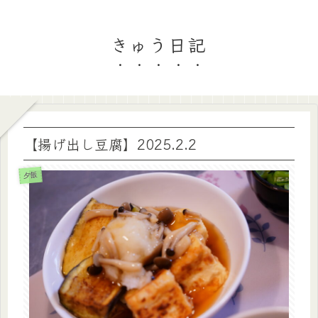
きゅう日記
【揚げ出し豆腐】2025.2.2
夕飯