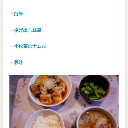
・白米
・揚げ出し豆腐
・小松菜のナムル
・豚汁