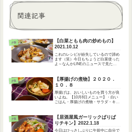
関連記事
【白菜ともも肉の炒めもの】
夕飯
2021.10.12
これのレシピが紛失しているので諦め
ます（笑）今日もちょうど白菜使った
よ～なんかLINEのニュースで見たけ
ど、今年は冬野菜が豊作で安すぎて買
い手がつかなくて、廃棄することが多
いって書いてあったから積極的に冬野
【厚揚げの煮物】２０２０．
夕飯
菜を買ってほしいみたい。白菜も冬
１０．８
野...
厚揚げは、おいしいものを買う方が良
いよね。【10月8日メニュー】・白い
ごはん・厚揚げの煮物・サラダ・キャ
ベツのお味噌汁煮物料理は基本的に放
置なので楽ちん。今回は冷凍のお肉と
冷凍の人参、ひん死の水菜を使ったｗ
【居酒屋風ガーリックぱりぱ
夕飯
お味噌汁も、キャベツの元気がなく
りチキン】2022.1.18
な...
今日はひっさしぶりに午前中に自分で