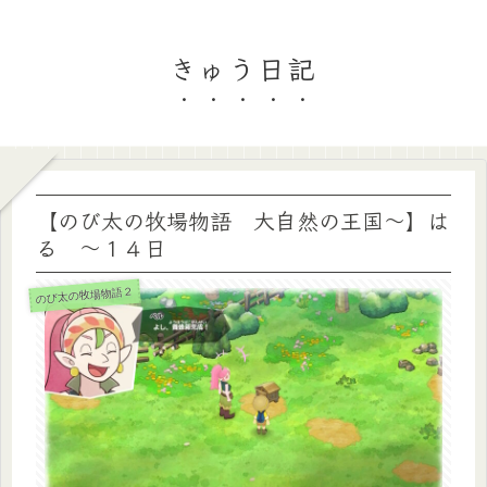
きゅう日記
【のび太の牧場物語 大自然の王国～】は
る ～１４日
のび太の牧場物語２