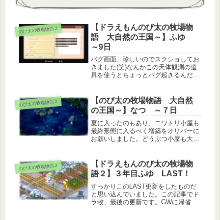
【ドラえもんのび太の牧場物
のび太の牧場物語２
語 大自然の王国～】ふゆ
～9日
バグ画面、珍しいのでスクショしてお
きました(笑)なんかこの天体観測の道
具を使うとちょっとバグ起きるんだよ
なあ…(笑)とりあえずでも全部の星座
を見つけることができました。そした
ら翌日にライトからのび太の家具を貰
【のび太の牧場物語 大自然
のび太の牧場物語２
えました(*'▽')♪まあでもせ...
の王国～】なつ ～７日
夏に入ったのもあり、ニワトリ小屋も
最終形態に入るべく増築をオリバーに
お願いしました。どうぶつ小屋も大き
くしたのでね！地味に木材集めがしん
どかったな～～(笑)家を増築してから
カレンダーの存在に気づきました。い
【ドラえもんのび太の牧場物
のび太の牧場物語２
つも”今日なにあったっけかな～”と...
語２】３年目ふゆ LAST！
すっかりこのLAST更新をしたものだ
と思い込んでいました。この記事でド
ラ牧、最後の更新です。GWに帰省し
た際に中学生の姪っ子におさがりとし
てプレゼントしてしまったので、もう