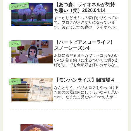
私の手元にはありません(笑)いつしか
【あつ森、ライオネルが気持
どうぶつの森
のアプデでもらったのび太とドラえ...
ち悪い（笑）2020.04.14
すっかりどうぶつの森ばかりやってい
て、ブログがおざなりになっていま
す。笑どうぶつの森の、ライオネルと
いう住人が依然から気持ち悪いという
話をしているけれど、数日分の写真が
あるのでＵＰしようかな～。ライオネ
【ハートピアスローライフ】
ゲーム
ルはよく服をくれる。よく、服をくれ
スノーシーズン4
る･...
お顔に雪だるまもカワラッコもかわい
いねえ割と釣りに来るついでに餌をあ
げがち。でも全然好き嫌い分からな
い、攻略サイトで答え見ちゃ
う…？？？いや、まだだめだ！！！と
自分を制して頑張っています(笑)シカ
【モンハンライズ】闘技場４
ゲーム
はなんとか好きなもの制覇。なんとな
なんとなく、ベリオロスをやっつける
くあげた田...
ための武器は何にしようかな～と思い
つつ、たまたま見たyoutubeの人がガ
ンランスを使っていたので、私もそれ
に倣いました。動きはシンプルな割
に、竜杭砲をうっかり打ってしまう
と、そのモーションでやられる…な
ん...