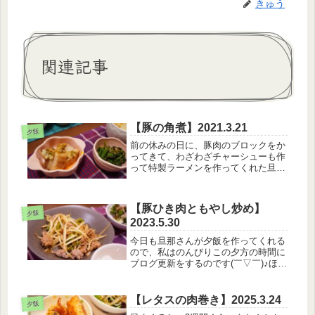
きゅう
関連記事
【豚の角煮】2021.3.21
夕飯
前の休みの日に、豚肉のブロックをか
ってきて、わざわざチャーシューも作
って特製ラーメンを作ってくれた旦那
さん。豚の角煮が作りたかったので、
半分豚ブロックをわけてもらったら、
ちょっと量がすくなかった（（笑））
【豚ひき肉ともやし炒め】
レシピ通りの豚肉の量を使ったけど、
夕飯
2023.5.30
や...
今日も旦那さんが夕飯を作ってくれる
ので、私はのんびりこの夕方の時間に
ブログ更新をするのです(￣▽￣)♪ほぼ
1週間まるまる夕飯を作らなかったな
～私！(笑)なにが楽って、献立を考え
なくて良いのが最高に楽でした。ひゅ
【レタスの肉巻き】2025.3.24
夕飯
♪【5月30日のメニュー】・白...