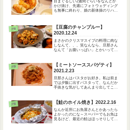
目まぐるしい2週間ぐらいをなんとか
かけ抜け、先週にフォトウェディング
も無事に終わり、娘の新体操のリハー
サルも無事に終わりました。今週の幼
稚園の怒涛のイベントラッシュを駆け
抜ければ、終わる…ｯ…イラストとア
【豆腐のチャンプルー】
ニメーションMVもなんとか納品終え
夕飯
2020.12.24
て...
まさかのクリスマスイブの料理に肉な
しなんて、、、笑なんなら、旦那さん
なんて「お腹いっぱい」とかいって残
していたしｗ【12月24日のメニュ
ー】・白いごはん・豆腐のチャンプル
ー・ポテトサラダ・かぼちゃの煮物・
【ミートソーススパゲティ】
夕飯
大根のコンソメスープ旦那さんはこの
2021.2.23
か...
旦那さんはパスタがお好き。私は前ま
では夕飯に出すパスタって、なんだか
手抜きな気がしてあんまり出してこな
かったんだけど、どうやら旦那さんは
そうではないらしくて、むしろ好きだ
から出してほしい的な、、ｗカルディ
【鮭のホイル焼き】2022.2.16
夕飯
の生パスタ知ってる？100円で買え
なんか近所にお魚屋さんとかあったら
る...
よかったのにな～スーパーでもお魚は
見るけど、最近の鮭はほっそりしてい
るのばっかり～安いけどさ。【2月16
日のメニュー】・白米・鮭のホイル焼