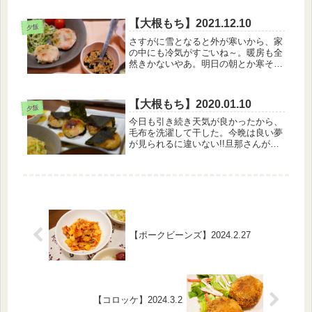
い…！特にサポーター。ありがてえ。
でも長時間付けてるとだんだんと苦し
【大根もち】2021.12.10
夕飯
くなってくる（特に夜）ので、適度に
さすがに雪となると外が寒いから、家
外...
の中にも冷気がすごいね～。暖房も全
然きかないやあ。明日の朝とか寒そう
笑【12月10日のメニュー】・白米・大
根もち・冷ややっこ・卵スープこう冷
えると、もう炬燵が優勝。入っていた
【大根もち】2020.01.10
らあったかいもん。でも、娘はこた...
夕飯
今日も引き続き天気が良かったから、
毛布を洗濯して干した。今晩は良い夢
が見られるに違いない!!旦那さんが、
今日だけ電車通勤のため、車で駅まで
送ることに。運転をするのは実に半年
以上ぶり…。免許はあるし、ゴールド
だけど、どうも運転が苦手。信号が
変...
【ポークビーンズ】2024.2.27
【コロッケ】2024.3.2