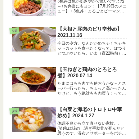
3色丼は色があざやかで良いですよね
～♪お弁当にもヨシ！【7月19日のメニ
ュー】・3色丼・まるごとピーマンの
煮びたし・大根のお味噌汁そういえ
ば、娘はピーマン食べれいたはずなん
ですが、このあいだピーマンの肉詰め
【大根と豚肉のピリ辛炒め】
を出したら残されました(笑)ダメか...
夕飯
2021.11.16
今日の夕方、なんだかめちゃくちゃキ
ットカットを食べたくなって、ぽつり
とつぶやいたら、いま（夜22時前）、
旦那さんが近所のドンキに買いに行っ
てしまいました。夕方つぶやいたと
き、食べたかったんだよぅ・・・
【玉ねぎと鶏肉のとろとろ
夕飯
（笑）とはいえ、もうすでにお風呂に
煮】2020.07.14
も入っ...
たまにはもも肉でも使おうかな～とス
ーパー行ったら、ちょっと高かったん
だけど、もう絶対もも肉買う！ってい
うモチベーションで行ったからもう引
き下がれなかった（笑）割とひき肉を
買うことが多いし、たまには良いよね
【白菜と海老のトロトロ中華
夕飯
～。【14日の夕飯】・白いごはん・
炒め】2024.1.27
玉...
体調不良から立て直せない家族。。
(笑)私は咳のし過ぎ手肋骨が死んだと
思うので、湿布とサポーターをポチり
ました。めっっちゃくちゃ生活しやす