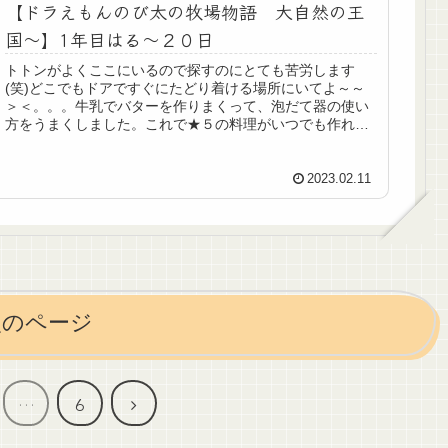
【ドラえもんのび太の牧場物語 大自然の王
国～】1年目はる～２０日
トトンがよくここにいるので探すのにとても苦労します
(笑)どこでもドアですぐにたどり着ける場所にいてよ～～
＞＜。。。牛乳でバターを作りまくって、泡だて器の使い
方をうまくしました。これで★５の料理がいつでも作れま
す！（泡だて器限定）案外この調理...
2023.02.11
次のページ
次
…
6
へ