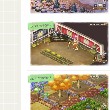
のび太の牧場物語２
のび太の牧場物語２