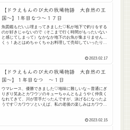
【ドラえもんのび太の牧場物語 大自然の王
国～】1年目なつ～１７日
魚図鑑もだいぶ埋まってきました♡私が地下で釣りをする
のが好きじゃないので（そこまで行く時間がもったいない
と感じてしまって）なかなか地下のお魚が集まりません…
くぅ！あとはめちゃくちゃお料理して売却していったりも
しました。料理に目覚めたという(...
2023.02.17
【ドラえもんのび太の牧場物語 大自然の王
国～】１年目なつ ～１日
ウマレース、優勝できました♡地味に難しいな～普通にぎ
りぎり笑あとカワウソのキューちゃんともようやく仲良く
なれてきて、川が苦手だったんですが、泳げるになったよ
うです♡カワウソといえば、私の老後の楽しみはカワウソ
を飼うことだったんですよ…カワウ...
2023.02.15