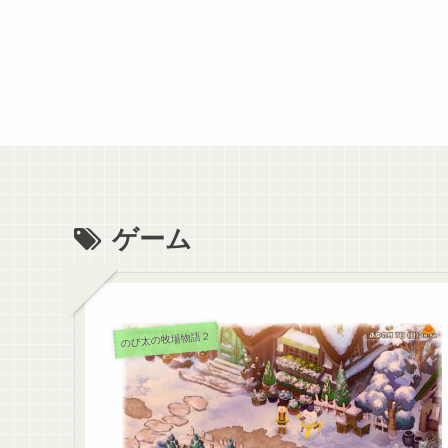
ゲーム
のび太の牧場物語２