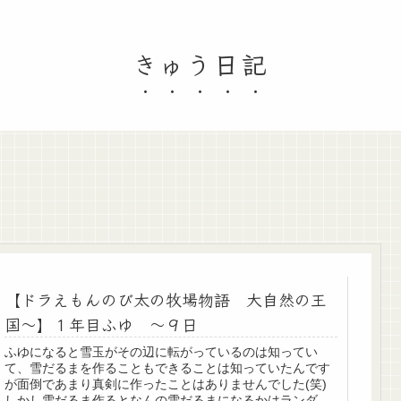
きゅう日記
【ドラえもんのび太の牧場物語 大自然の王
国～】１年目ふゆ ～９日
ふゆになると雪玉がその辺に転がっているのは知ってい
て、雪だるまを作ることもできることは知っていたんです
が面倒であまり真剣に作ったことはありませんでした(笑)
しかし雪だるま作るとなんの雪だるまになるかはランダム