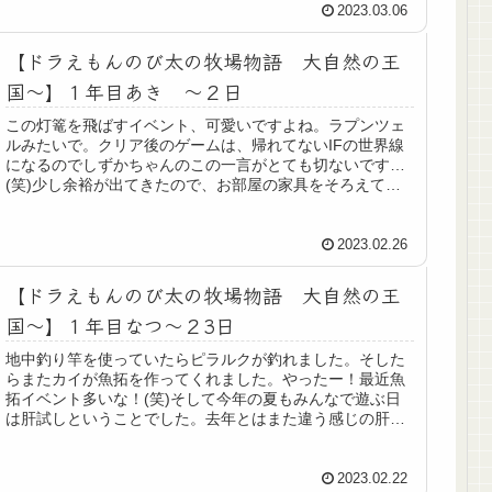
2023.03.06
【ドラえもんのび太の牧場物語 大自然の王
国～】１年目あき ～２日
この灯篭を飛ばすイベント、可愛いですよね。ラプンツェ
ルみたいで。クリア後のゲームは、帰れてないIFの世界線
になるのでしずかちゃんのこの一言がとても切ないです…
(笑)少し余裕が出てきたので、お部屋の家具をそろえて完
成しました♡可愛い♪よっこい...
2023.02.26
【ドラえもんのび太の牧場物語 大自然の王
国～】１年目なつ～２3日
地中釣り竿を使っていたらピラルクが釣れました。そした
らまたカイが魚拓を作ってくれました。やったー！最近魚
拓イベント多いな！(笑)そして今年の夏もみんなで遊ぶ日
は肝試しということでした。去年とはまた違う感じの肝試
しで、「呪ってやる・・・・」と...
2023.02.22