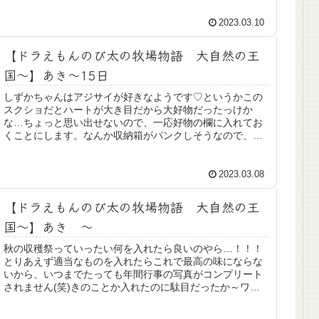
2023.03.10
【ドラえもんのび太の牧場物語 大自然の王
国～】あき～15日
しずかちゃんはアジサイが好きなようです♡というかこの
スクショだとハートが大き目だから大好物だったっけか
な…ちょっと思い出せないので、一応好物の欄に入れてお
くことにします。なんか収納箱がパンクしそうなので、こ
ういう拾えそうなお花たちはもう収納...
2023.03.08
【ドラえもんのび太の牧場物語 大自然の王
国～】あき ～
秋の収穫祭っていったい何を入れたら良いのやら…！！！
とりあえず適当なものを入れたらこれで最高の味にならな
いから、いつまでたっても年間行事の写真がコンプリート
されません(笑)きのことか入れたのに駄目だったか～ワタ
ワタの大好物がレーズンパンだと...