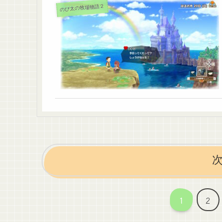
のび太の牧場物語２
1
2