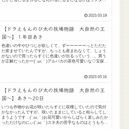
なんですね～♡可愛い♪スネ夫タイ...
2023.03.19
【ドラえもんのび太の牧場物語 大自然の王
国～】１年目あき
色違いの牛やひつじが欲しくて、ずーーーーーっとただた
だ産ませていたんですが、ちっとも産まれなくて、しょう
がないので買ったらすぐに色違いが出るっていう…。買う
が正解だったかー(´;ω;｀)アルパカの茶色可愛いな♡宝探し
大会は去年よりも大きく成...
2023.03.16
【ドラえもんのび太の牧場物語 大自然の王
国～】あき～20日
いつも作物やお花が咲いたらすぐに収穫していたので気付
かなかったんですが、咲いたままにしていると枯らしてし
まうようです…(´;ω;｀)お花可愛いからしばらく楽しみたか
っただけなのにぃ(´;ω;｀)スネ夫の苦手なものはとうもろこ
しなようです。意...